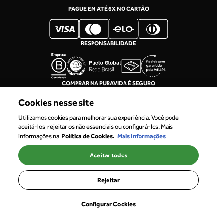
PAGUE EM ATÉ 6X NO CARTÃO
RESPONSABILIDADE
COMPRAR NA PURAVIDA É SEGURO
Cookies nesse site
Utilizamos cookies para melhorar sua experiência. Você pode
aceitá-los, rejeitar os não essenciais ou configurá-los. Mais
informações na
Política de Cookies.
Mais Informações
Aceitar todos
CNPJ: 68.310.408/0003-65
TRADAL BRAZIL COMERCIO, IMPORTAÇÕES E EXPORTAÇÕES LTDA
Rejeitar
Configurar Cookies
PRODUTOS
PERFIL
CARRINHO