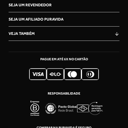
SEJA UM REVENDEDOR
SEJA UM AFILIADO PURAVIDA
VEJA TAMBÉM
OLÁ, VOCÊ ESTÁ NA CENTRAL
DE ATENDiMENTO PURAVIDA!
COMO PODEMOS TE AJUDAR?
PAGUE EM ATÉ 6X NO CARTÃO
RASTREIE SEU PEDIDO
Acompanhe o trajeto da sua encomenda,
passo a passo.
Faq
RESPONSABILIDADE
Encontre rapidamente informações
relacionadas a produtos, ajuda para comprar
no site, meu pedido, frete, etc.
WHATSAPP - (11) 99557-4443
COMPRAR NA PURAVIDA É SEGURO