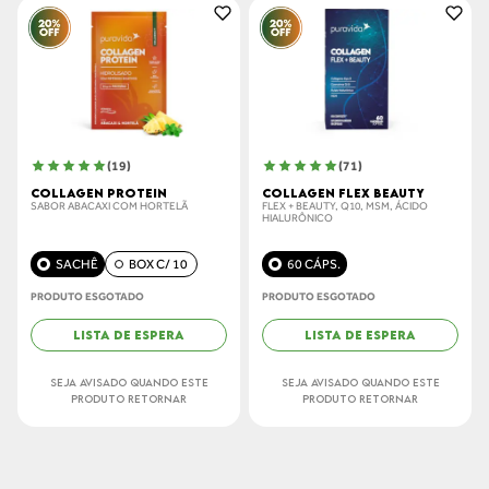
(
19
)
(
71
)
COLLAGEN PROTEIN
COLLAGEN FLEX BEAUTY
SABOR ABACAXI COM HORTELÃ
FLEX + BEAUTY, Q10, MSM, ÁCIDO
HIALURÔNICO
SACHÊ
BOX C/ 10
60 CÁPS.
PRODUTO ESGOTADO
PRODUTO ESGOTADO
LISTA DE ESPERA
LISTA DE ESPERA
SEJA AVISADO QUANDO ESTE
SEJA AVISADO QUANDO ESTE
PRODUTO RETORNAR
PRODUTO RETORNAR