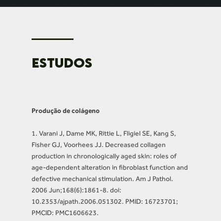
ESTUDOS
Produção de colágeno
1. Varani J, Dame MK, Rittie L, Fligiel SE, Kang S,
Fisher GJ, Voorhees JJ. Decreased collagen
production in chronologically aged skin: roles of
age-dependent alteration in fibroblast function and
defective mechanical stimulation. Am J Pathol.
2006 Jun;168(6):1861-8. doi:
10.2353/ajpath.2006.051302. PMID: 16723701;
PMCID: PMC1606623.