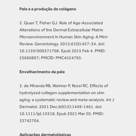
Pele e a produção de colágeno
2. Quan T, Fisher GJ. Role of Age-Associated
Alterations of the Dermal Extracellular Matrix
Microenvironment in Human Skin Aging: A Mini-
Review. Gerontology. 2015;61(5):427-34. doi:
10.1159/000371708. Epub 2015 Feb 4. PMID:
25660807; PMCID: PMC4524793.
Envelhecimento da pele
3. de Miranda RB, Weimer P, Rossi RC. Effects of
hydrolyzed collagen supplementation on skin
aging: a systematic review and meta-analysis. Int J
Dermatol. 2021 Dec;60(12):1449-1461. doi:
10.1111/ijd.15518. Epub 2021 Mar 20. PMID:
33742704.
Aplicações dermatológicas