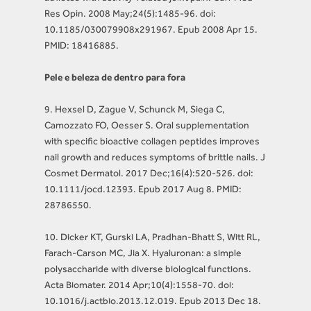
Res Opin. 2008 May;24(5):1485-96. doi:
10.1185/030079908x291967. Epub 2008 Apr 15.
PMID: 18416885.
Pele e beleza de dentro para fora
9. Hexsel D, Zague V, Schunck M, Siega C,
Camozzato FO, Oesser S. Oral supplementation
with specific bioactive collagen peptides improves
nail growth and reduces symptoms of brittle nails. J
Cosmet Dermatol. 2017 Dec;16(4):520-526. doi:
10.1111/jocd.12393. Epub 2017 Aug 8. PMID:
28786550.
10. Dicker KT, Gurski LA, Pradhan-Bhatt S, Witt RL,
Farach-Carson MC, Jia X. Hyaluronan: a simple
polysaccharide with diverse biological functions.
Acta Biomater. 2014 Apr;10(4):1558-70. doi:
10.1016/j.actbio.2013.12.019. Epub 2013 Dec 18.