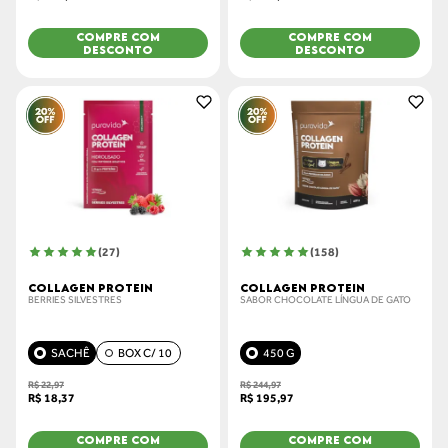
COMPRE COM
COMPRE COM
DESCONTO
DESCONTO
(
27
)
(
158
)
COLLAGEN PROTEIN
COLLAGEN PROTEIN
BERRIES SILVESTRES
SABOR CHOCOLATE LÍNGUA DE GATO
SACHÊ
BOX C/ 10
450 G
R$ 22,97
R$ 244,97
R$ 18,37
R$ 195,97
COMPRE COM
COMPRE COM