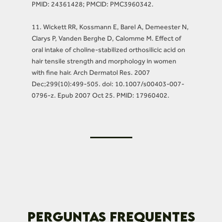
PMID: 24361428; PMCID: PMC3960342.
11. Wickett RR, Kossmann E, Barel A, Demeester N,
Clarys P, Vanden Berghe D, Calomme M. Effect of
oral intake of choline-stabilized orthosilicic acid on
hair tensile strength and morphology in women
with fine hair. Arch Dermatol Res. 2007
Dec;299(10):499-505. doi: 10.1007/s00403-007-
0796-z. Epub 2007 Oct 25. PMID: 17960402.
PERGUNTAS FREQUENTES