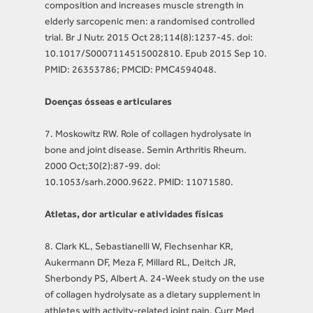
composition and increases muscle strength in
elderly sarcopenic men: a randomised controlled
trial. Br J Nutr. 2015 Oct 28;114(8):1237-45. doi:
10.1017/S0007114515002810. Epub 2015 Sep 10.
PMID: 26353786; PMCID: PMC4594048.
Doenças ósseas e articulares
7. Moskowitz RW. Role of collagen hydrolysate in
bone and joint disease. Semin Arthritis Rheum.
2000 Oct;30(2):87-99. doi:
10.1053/sarh.2000.9622. PMID: 11071580.
Atletas, dor articular e atividades físicas
8. Clark KL, Sebastianelli W, Flechsenhar KR,
Aukermann DF, Meza F, Millard RL, Deitch JR,
Sherbondy PS, Albert A. 24-Week study on the use
of collagen hydrolysate as a dietary supplement in
athletes with activity-related joint pain. Curr Med