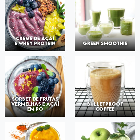
CREME DE AÇAÍ
E WHEY PROTEIN
GREEN SMOOTHIE
SORBET DE FRUTAS
VERMELHAS E AÇAÍ
BULLETPROOF
EM PÓ
COFFEE