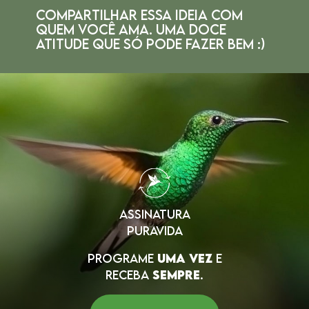
COMPARTILHAR ESSA IDEIA COM
QUEM VOCÊ AMA.
UMA DOCE
ATITUDE QUE SÓ PODE FAZER BEM :)
ASSINATURA
PURAVIDA
PROGRAME
UMA VEZ
E
RECEBA
SEMPRE
.