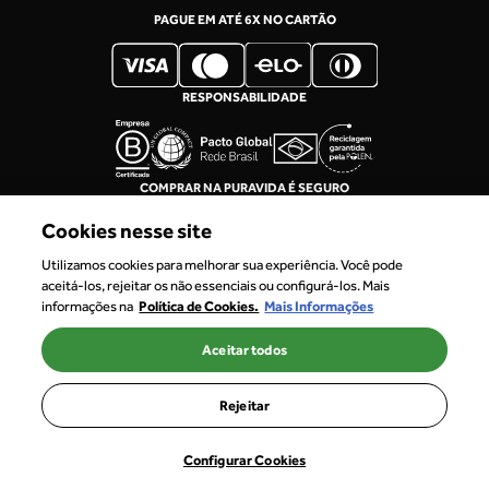
PAGUE EM ATÉ 6X NO CARTÃO
RESPONSABILIDADE
COMPRAR NA PURAVIDA É SEGURO
Cookies nesse site
Utilizamos cookies para melhorar sua experiência. Você pode
aceitá-los, rejeitar os não essenciais ou configurá-los. Mais
informações na
Política de Cookies.
Mais Informações
Aceitar todos
CNPJ: 68.310.408/0003-65
TRADAL BRAZIL COMERCIO, IMPORTAÇÕES E EXPORTAÇÕES LTDA
Rejeitar
Configurar Cookies
PRODUTOS
PERFIL
CARRINHO