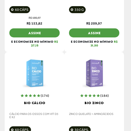
60 CÁPS
350 G
R$ 180,97
R$ 153,82
R$ 209,97
ASSINE
ASSINE
E ECONOMIZE NO MÍNIMO
R$
E ECONOMIZE NO MÍNIMO
R$
27,15
31,50
(174)
(184)
BIO CÁLCIO
BIO ZINCO
CÁLCIO PARA OS OSSOS COM VIT D3
ZINCO QUELATO + AMINOÁCIDOS
E K2
60 CÁPS.
30 CÁPS.