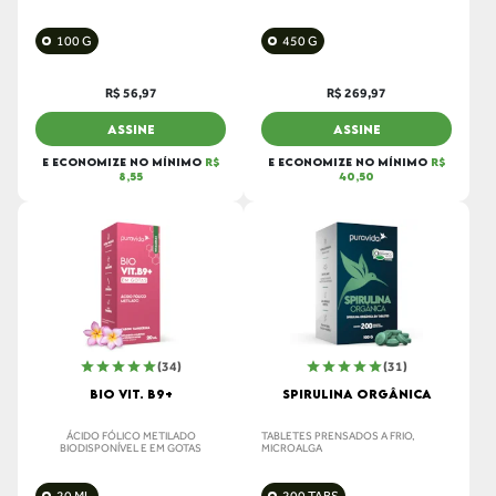
100 G
450 G
R$ 56,97
R$ 269,97
ASSINE
ASSINE
E ECONOMIZE NO MÍNIMO
R$
E ECONOMIZE NO MÍNIMO
R$
8,55
40,50
(34)
(31)
BIO VIT. B9+
SPIRULINA ORGÂNICA
ÁCIDO FÓLICO METILADO
TABLETES PRENSADOS A FRIO,
BIODISPONÍVEL E EM GOTAS
MICROALGA