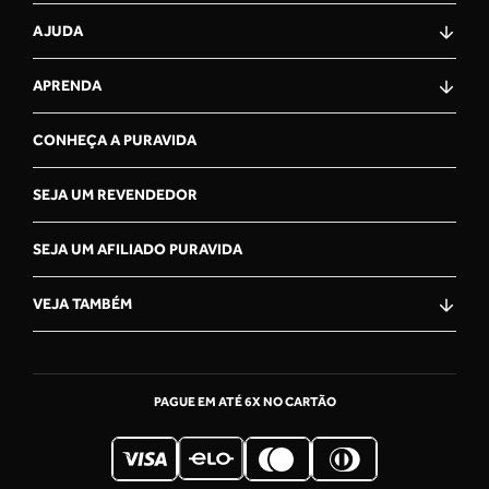
AJUDA
APRENDA
CONHEÇA A PURAVIDA
SEJA UM REVENDEDOR
SEJA UM AFILIADO PURAVIDA
VEJA TAMBÉM
OLÁ, VOCÊ ESTÁ NA CENTRAL
DE ATENDiMENTO PURAVIDA!
COMO PODEMOS TE AJUDAR?
PAGUE EM ATÉ 6X NO CARTÃO
RASTREIE SEU PEDIDO
Acompanhe o trajeto da sua encomenda,
passo a passo.