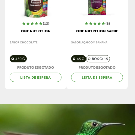
(13)
(8)
ONE NUTRITION
ONE NUTRITION SACHE
SABOR CHOCOLATE
SABOR AÇAÍ COM BANANA
450 G
45 G
BOX C/ 15
PRODUTO ESGOTADO
PRODUTO ESGOTADO
LISTA DE ESPERA
LISTA DE ESPERA