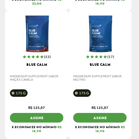
33,00
18,90
(53)
(17)
BLUE CALM
BLUE CALM
MAGNESIUM SUPPLEMENT SABOR
MAGNESIUM SUPPLEMENT SABOR
MAÇÃ E CANELA
NEUTRO
175 G
175 G
R$ 125,97
R$ 125,97
ASSINE
ASSINE
E ECONOMIZE NO MÍNIMO
R$
E ECONOMIZE NO MÍNIMO
R$
18,90
18,90