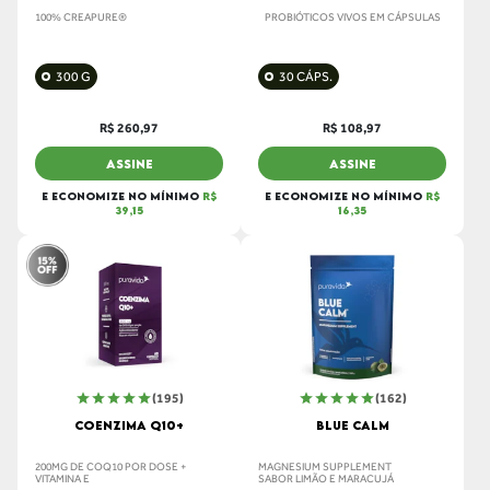
100% CREAPURE®
PROBIÓTICOS VIVOS EM CÁPSULAS
300 G
30 CÁPS.
R$ 260,97
R$ 108,97
ASSINE
ASSINE
E ECONOMIZE NO MÍNIMO
R$
E ECONOMIZE NO MÍNIMO
R$
39,15
16,35
(195)
(162)
COENZIMA Q10+
BLUE CALM
200MG DE COQ10 POR DOSE +
MAGNESIUM SUPPLEMENT
VITAMINA E
SABOR LIMÃO E MARACUJÁ