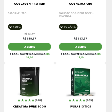
COLLAGEN PROTEIN
COENZIMA Q10
SABOR NEUTRO
100MG DE COQ10 POR DOSE +
VITAMINA E
450 G
60 CÁPS.
R$ 221,97
R$ 188,67
R$ 113,97
ASSINE
ASSINE
E ECONOMIZE NO MÍNIMO
R$
E ECONOMIZE NO MÍNIMO
R$
33,30
17,10
(148)
(109)
CREATINA PURE 300G
PURABIOTICS