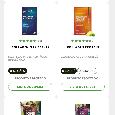
(71)
(19)
COLLAGEN FLEX BEAUTY
COLLAGEN PROTEIN
FLEX + BEAUTY, Q10, MSM, ÁCIDO
SABOR ABACAXI COM HORTELÃ
HIALURÔNICO
60 CÁPS.
SACHÊ
BOX C/ 10
PRODUTO ESGOTADO
PRODUTO ESGOTADO
LISTA DE ESPERA
LISTA DE ESPERA