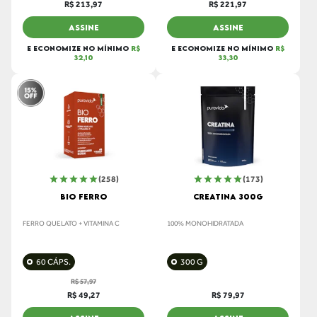
R$ 213,97
R$ 221,97
ASSINE
ASSINE
E ECONOMIZE NO MÍNIMO
R$
E ECONOMIZE NO MÍNIMO
R$
32,10
33,30
(258)
(173)
BIO FERRO
CREATINA 300G
FERRO QUELATO + VITAMINA C
100% MONOHIDRATADA
60 CÁPS.
300 G
R$ 57,97
R$ 49,27
R$ 79,97