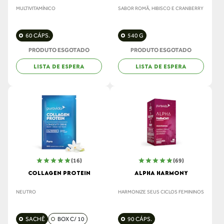
MULTIVITAMÍNICO
SABOR ROMÃ, HIBISCO E CRANBERRY
60 CÁPS.
540 G
PRODUTO ESGOTADO
PRODUTO ESGOTADO
LISTA DE ESPERA
LISTA DE ESPERA
(16)
(69)
COLLAGEN PROTEIN
ALPHA HARMONY
NEUTRO
HARMONIZE SEUS CICLOS FEMININOS
SACHÊ
BOX C/ 10
90 CÁPS.