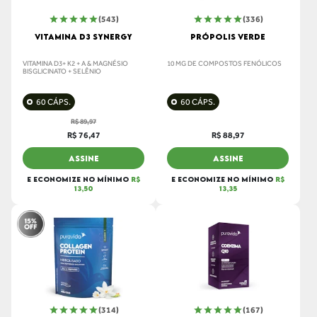
(543)
(336)
VITAMINA D3 SYNERGY
PRÓPOLIS VERDE
VITAMINA D3+ K2 + A & MAGNÉSIO
10 MG DE COMPOSTOS FENÓLICOS
BISGLICINATO + SELÊNIO
60 CÁPS.
60 CÁPS.
R$ 89,97
R$ 76,47
R$ 88,97
ASSINE
ASSINE
E ECONOMIZE NO MÍNIMO
R$
E ECONOMIZE NO MÍNIMO
R$
13,50
13,35
(314)
(167)