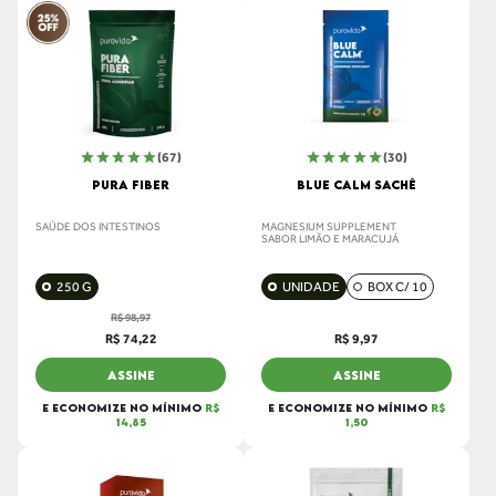
(67)
(30)
PURA FIBER
BLUE CALM SACHÊ
SAÚDE DOS INTESTINOS
MAGNESIUM SUPPLEMENT
SABOR LIMÃO E MARACUJÁ
250 G
UNIDADE
BOX C/ 10
R$ 98,97
R$ 74,22
R$ 9,97
ASSINE
ASSINE
E ECONOMIZE NO MÍNIMO
R$
E ECONOMIZE NO MÍNIMO
R$
14,85
1,50