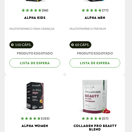
(98)
(77)
ALPHA KIDS
ALPHA MEN
MULTIVITAMINICO PARA CRIANÇAS
MULTIVITAMÍNICO PREMIUM
150 CÁPS.
60 CÁPS.
PRODUTO ESGOTADO
PRODUTO ESGOTADO
LISTA DE ESPERA
LISTA DE ESPERA
(193)
(57)
ALPHA WOMEN
COLLAGEN PRO BEAUTY
BLEND