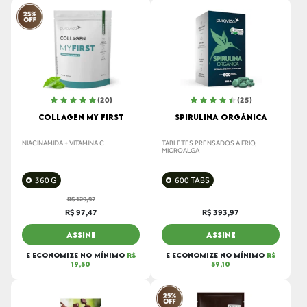
(20)
(25)
COLLAGEN MY FIRST
SPIRULINA ORGÂNICA
NIACINAMIDA + VITAMINA C
TABLETES PRENSADOS A FRIO,
MICROALGA
360 G
600 TABS
R$ 129,97
R$ 97,47
R$ 393,97
ASSINE
ASSINE
E ECONOMIZE NO MÍNIMO
R$
E ECONOMIZE NO MÍNIMO
R$
19,50
59,10