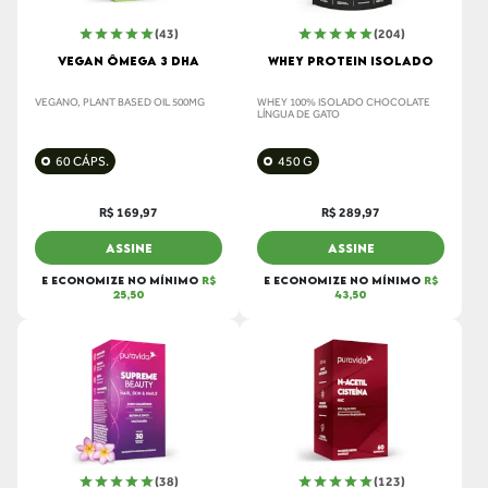
(43)
(204)
VEGAN ÔMEGA 3 DHA
WHEY PROTEIN ISOLADO
VEGANO, PLANT BASED OIL 500MG
WHEY 100% ISOLADO CHOCOLATE
LÍNGUA DE GATO
60 CÁPS.
450 G
R$ 169,97
R$ 289,97
ASSINE
ASSINE
E ECONOMIZE NO MÍNIMO
R$
E ECONOMIZE NO MÍNIMO
R$
25,50
43,50
(38)
(123)