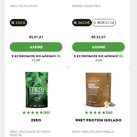
100% CACAU EM PÓ
BERRIES SILVESTRES
250 G
SACHÊ
BOX C/ 10
R$ 87,97
R$ 22,97
ASSINE
ASSINE
E ECONOMIZE NO MÍNIMO
R$
E ECONOMIZE NO MÍNIMO
R$
13,20
3,45
(93)
(56)
ZERO
WHEY PROTEIN ISOLADO
ZERO: ADOÇANTE DE FONTE
WHEY 100% ISOLADO VANILLA
VEGETAL