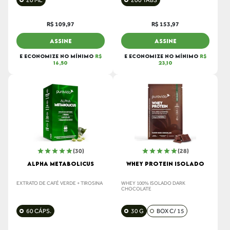
20 ML
200 TABS
R$ 109,97
R$ 153,97
ASSINE
ASSINE
E ECONOMIZE NO MÍNIMO
R$
E ECONOMIZE NO MÍNIMO
R$
16,50
23,10
(30)
(28)
ALPHA METABOLICUS
WHEY PROTEIN ISOLADO
EXTRATO DE CAFÉ VERDE + TIROSINA
WHEY 100% ISOLADO DARK
CHOCOLATE
60 CÁPS.
30 G
BOX C/ 15