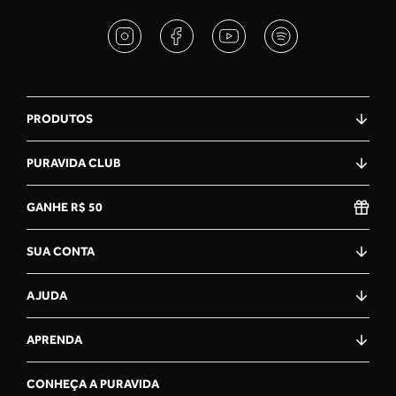
Mauricio Tacconi
"Eficiente "
PRODUTOS
★
★
★
★
★
29 Mar 2021
PURAVIDA CLUB
Franciele Montagnani
"Sou vegana e uso esse suplemento, gosto muito. "
GANHE R$ 50
SUA CONTA
★
★
★
★
★
AJUDA
07 Nov 2023
lara
APRENDA
"Gosto e agradeço pela opção vegana, porém indico a
inclusão de um antioxidante na composição, para melhorar a
CONHEÇA A PURAVIDA