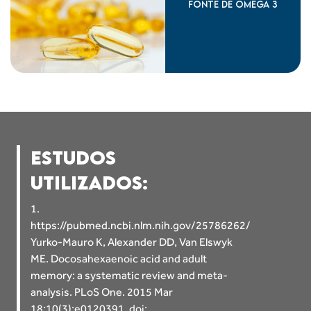
FONTE DE ÔMEGA 3
ESTUDOS
UTILIZADOS:
1.
https://pubmed.ncbi.nlm.nih.gov/25786262/
Yurko-Mauro K, Alexander DD, Van Elswyk
ME. Docosahexaenoic acid and adult
memory: a systematic review and meta-
analysis. PLoS One. 2015 Mar
18;10(3):e0120391. doi: