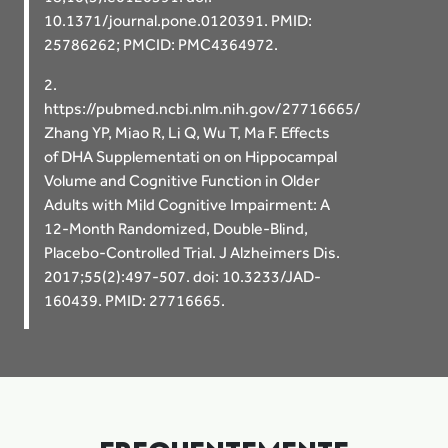
10.1371/journal.pone.0120391. PMID:
25786262; PMCID: PMC4364972.
2.
https://pubmed.ncbi.nlm.nih.gov/27716665/
Zhang YP, Miao R, Li Q, Wu T, Ma F. Effects
of DHA Supplementati on on Hippocampal
Volume and Cognitive Function in Older
Adults with Mild Cognitive Impairment: A
12-Month Randomized, Double-Blind,
Placebo-Controlled Trial. J Alzheimers Dis.
2017;55(2):497-507. doi: 10.3233/JAD-
160439. PMID: 27716665.