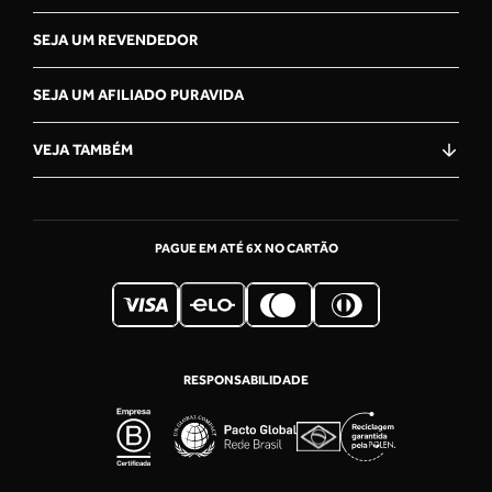
estabilidade do dha."
SEJA UM REVENDEDOR
SEJA UM AFILIADO PURAVIDA
★
★
★
★
★
26 Feb 2026
VEJA TAMBÉM
Sabrina Gonçalves Braga
"Meu terceiro mês usando é perfeito, tenho EOE, e não me
deu nenhuma alergia. "
PAGUE EM ATÉ 6X NO CARTÃO
★
★
★
★
★
27 Nov 2023
Shirley
RESPONSABILIDADE
"Sou fã dos produtos pura vida. Bons preços entrega
rápida. Como sou alérgica a frutos do mar comprei, pela
primeira vez , vegan omega 3. Sei que vou gostar!"