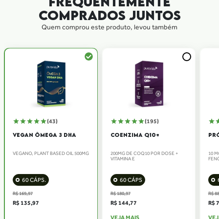
FREQUENTEMENTE
COMPRADOS JUNTOS
Quem comprou este produto, levou também
(43)
(195)
VEGAN ÔMEGA 3 DHA
COENZIMA Q10+
PR
VEGANO, PLANT BASED OIL 500MG
200MG DE COQ10 POR DOSE +
10 
VITAMINA E
FEN
60 CÁPS.
60 CÁPS
R$ 169,97
R$ 180,97
R$ 88
R$ 135,97
R$ 144,77
R$ 
VEJA MAIS
VEJ