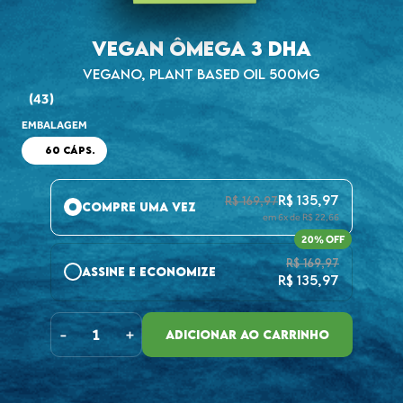
VEGAN ÔMEGA 3 DHA
VEGANO, PLANT BASED OIL 500MG
(43)
EMBALAGEM
60 CÁPS.
R$ 135,97
R$ 169,97
COMPRE UMA VEZ
em 6x de R$ 22,66
20% OFF
R$ 169,97
ASSINE E ECONOMIZE
R$ 135,97
Assine com um clique e cancele quando quiser. Receba
a cada:
-
+
ADICIONAR AO CARRINHO
1 MÊS
2 MESES
3 MESES