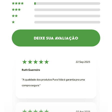
DEIXE SUA AVALIAÇÃO
★
★
★
★
★
22 Sep 2025
Ruth Guerreiro
"A qualidade dos produtos Pura Vida é garantia pra uma
compra segura "
★
★
★
★
★
03 Apr 2026