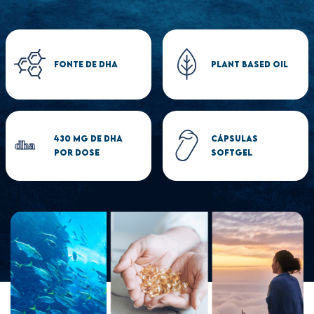
Receba todos os meses
Frete grátis acima de R$150
Ganhe até
204
pontos no Puravida Club**
Sempre o melhor preço
FONTE DE DHA
PLANT BASED OIL
*O valor exibido refere-se à primeira recorrência. As próximas
entregas seguirão o preço vigente no site na data de cada
cobrança, respeitando os descontos disponíveis no momento.
**Ganhe 1 ponto por R$1 sendo iniciante e 1.5 pontos por R$1
sendo assinante.
430 MG DE DHA
CÁPSULAS
POR DOSE
SOFTGEL