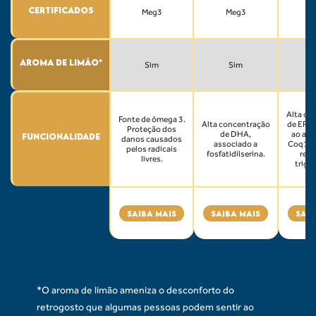
Certificados
Meg3
Meg3
M
Aroma de limão*
Sim
Sim
Alta co
Fonte de ômega 3.
Alta concentração
de EPA,
Proteção dos
de DHA,
ao ant
Funcionalidade
danos causados
associado a
Coq10. 
pelos radicais
fosfatidilserina.
red
livres.
trigli
SAIBA MAIS
SAIBA MAIS
SAIB
*O aroma de limão ameniza o desconforto do
retrogosto que algumas pessoas podem sentir ao