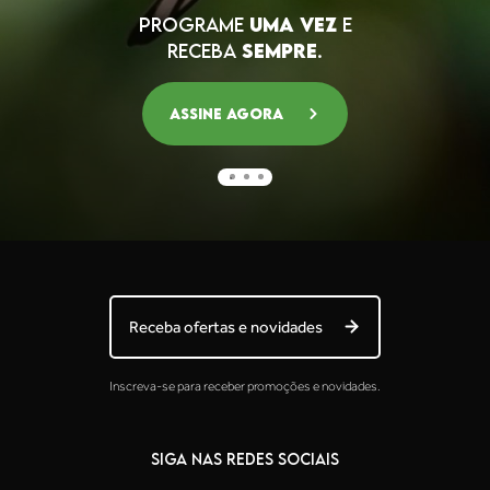
PROGRAME
UMA VEZ
E
RECEBA
SEMPRE
.
★
★
★
★
★
30 Jul 2021
Assine agora
Ivone Iolanda Santos
"Mto bom! Tomo 4 cap pra olho seco. Perfeito!"
★
★
★
★
★
21 Nov 2025
Debora lee Redmer
Receba ofertas e novidades
"Bom custo benefício "
Inscreva-se para receber promoções e novidades.
SIGA NAS REDES SOCIAIS
★
★
★
★
★
19 Nov 2025