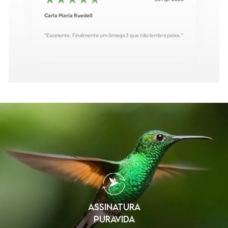
Carla Maria Ruedell
"Excelente. Finalmente um ômega 3 que não lembra peixe."
★
★
★
★
★
01 Feb 2026
Cíntia bof
"Ótimo "
★
★
★
★
★
25 Jun 2026
Elza
ASSINATURA
"Maravilhoso "
PURAVIDA