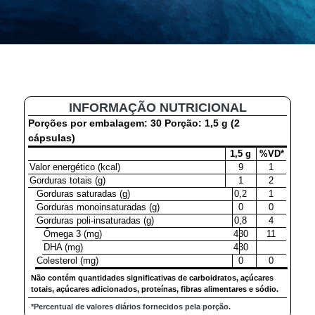
INFORMAÇÃO NUTRICIONAL
Porções por embalagem: 30
Porção: 1,5 g (2
cápsulas)
1,5 g
%VD*
Valor energético (kcal)
9
1
Gorduras totais (g)
1
2
Gorduras saturadas (g)
0,2
1
Gorduras monoinsaturadas (g)
0
0
Gorduras poli-insaturadas (g)
0,8
4
Ômega 3 (mg)
430
11
DHA (mg)
430
Colesterol (mg)
0
0
Não contém quantidades significativas de carboidratos, açúcares
totais, açúcares adicionados, proteínas, fibras alimentares e sódio.
*Percentual de valores diários fornecidos pela porção.