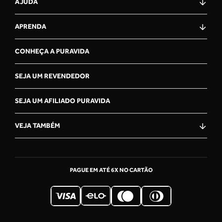
AJUDA
APRENDA
CONHEÇA A PURAVIDA
SEJA UM REVENDEDOR
SEJA UM AFILIADO PURAVIDA
VEJA TAMBÉM
OLÁ, VOCÊ ESTÁ NA CENTRAL
DE ATENDiMENTO PURAVIDA!
COMO PODEMOS TE AJUDAR?
PAGUE EM ATÉ 6X NO CARTÃO
RASTREIE SEU PEDIDO
Acompanhe o trajeto da sua encomenda,
passo a passo.