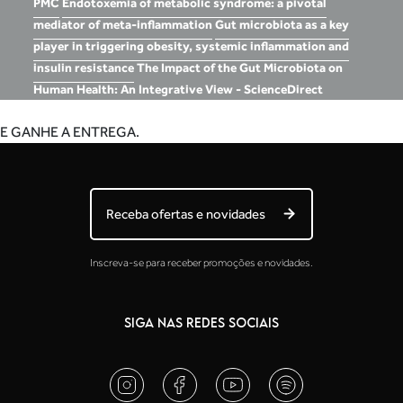
PMC
Endotoxemia of metabolic syndrome: a pivotal
mediator of meta-inflammation
Gut microbiota as a key
player in triggering obesity, systemic inflammation and
insulin resistance
The Impact of the Gut Microbiota on
Human Health: An Integrative View - ScienceDirect
E GANHE A ENTREGA.
Receba ofertas e novidades
Inscreva-se para receber promoções e novidades.
SIGA NAS REDES SOCIAIS