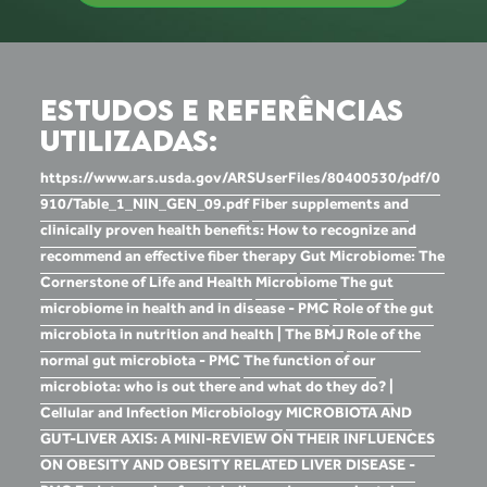
ESTUDOS E REFERÊNCIAS
UTILIZADAS:
https://www.ars.usda.gov/ARSUserFiles/80400530/pdf/0
910/Table_1_NIN_GEN_09.pdf
Fiber supplements and
clinically proven health benefits: How to recognize and
recommend an effective fiber therapy
Gut Microbiome: The
Cornerstone of Life and Health
Microbiome
The gut
microbiome in health and in disease - PMC
Role of the gut
microbiota in nutrition and health | The BMJ
Role of the
normal gut microbiota - PMC
The function of our
microbiota: who is out there and what do they do? |
Cellular and Infection Microbiology
MICROBIOTA AND
GUT-LIVER AXIS: A MINI-REVIEW ON THEIR INFLUENCES
ON OBESITY AND OBESITY RELATED LIVER DISEASE -