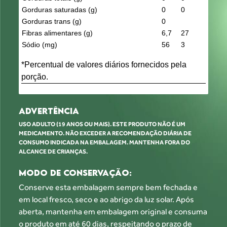
Gorduras saturadas (g)
0
0
Gorduras trans (g)
0
Fibras alimentares (g)
6,7
27
Sódio (mg)
56
3
*Percentual de valores diários fornecidos pela
porção.
ADVERTÊNCIA
USO ADULTO (19 ANOS OU MAIS). ESTE PRODUTO NÃO É UM
MEDICAMENTO.
NÃO EXCEDER A RECOMENDAÇÃO DIÁRIA DE
CONSUMO INDICADA NA EMBALAGEM.
MANTENHA FORA DO
ALCANCE DE CRIANÇAS.
MODO DE CONSERVAÇÃO:
Conserve esta embalagem sempre bem fechada e
em local fresco, seco e ao abrigo da
luz solar. Após
aberta, mantenha em embalagem original e consuma
o produto em até 60 dias,
respeitando o prazo de