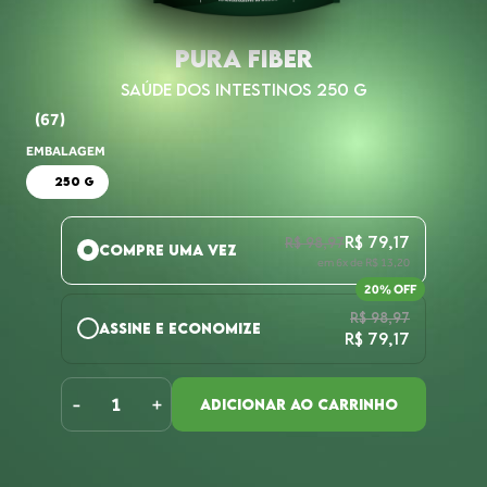
PURA FIBER
SAÚDE DOS INTESTINOS 250 G
(67)
EMBALAGEM
250 G
R$ 79,17
R$ 98,97
COMPRE UMA VEZ
em 6x de R$ 13,20
20% OFF
R$ 98,97
ASSINE E ECONOMIZE
R$ 79,17
Assine com um clique e cancele quando quiser. Receba
a cada:
-
+
ADICIONAR AO CARRINHO
1 MÊS
2 MESES
3 MESES