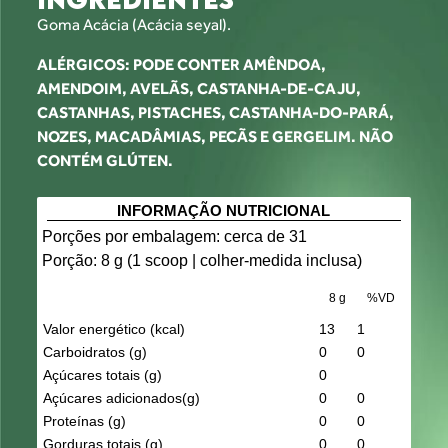
Goma Acácia (Acácia seyal).
ALÉRGICOS: PODE CONTER AMÊNDOA,
AMENDOIM, AVELÃS, CASTANHA-DE-CAJU,
CASTANHAS, PISTACHES, CASTANHA-DO-PARÁ,
NOZES, MACADÂMIAS, PECÃS E GERGELIM.
NÃO
CONTÉM GLÚTEN.
INFORMAÇÃO NUTRICIONAL
Porções por embalagem: cerca de 31
Porção: 8 g (1 scoop | colher-medida inclusa)
8 g
%VD
Valor energético (kcal)
13
1
Carboidratos (g)
0
0
Açúcares totais (g)
0
Açúcares adicionados(g)
0
0
Proteínas (g)
0
0
Gorduras totais (g)
0
0