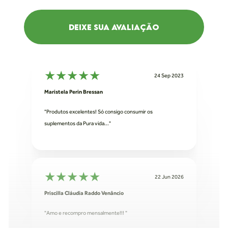
DEIXE SUA AVALIAÇÃO
★
★
★
★
★
24 Sep 2023
Maristela Perin Bressan
"Produtos excelentes! Só consigo consumir os
suplementos da Pura vida..."
★
★
★
★
★
22 Jun 2026
Priscilla Cláudia Raddo Venâncio
"Amo e recompro mensalmente!!! "