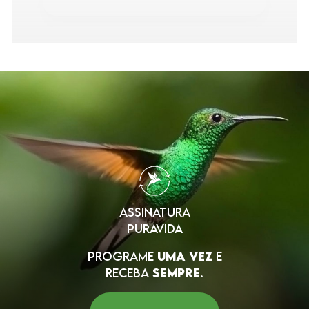
★
★
★
★
★
15 Feb 2026
Fatima Fernandes
"Maravilhosas "
★
★
★
★
★
15 Feb 2026
Jaqueline SAMPAIO SOUSA
ASSINATURA
"Excelente "
PURAVIDA
PROGRAME
UMA VEZ
E
RECEBA
SEMPRE
.
★
★
★
★
★
22 Jun 2026