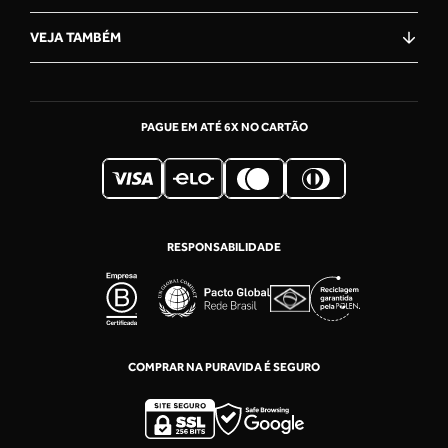
"Maravilhoso, meus suplementos tem que ser puravida
VEJA TAMBÉM
!!!!!"
PAGUE EM ATÉ 6X NO CARTÃO
★
★
★
★
★
24 Nov 2025
GILVANES Bakai
"ÓTIMO"
RESPONSABILIDADE
★
★
★
★
★
13 May 2026
COMPRAR NA PURAVIDA É SEGURO
Michele Oliveira De Lima Cassiano
"Excelente."
OLÁ, VOCÊ ESTÁ NA CENTRAL