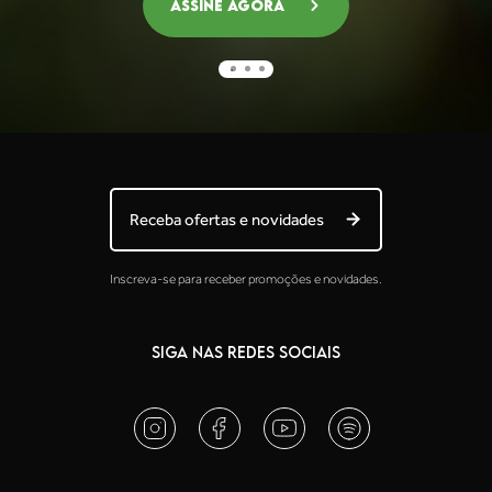
Assine agora
Marinella Esposito
"Mais fácil que da forma liquida"
★
★
★
★
★
23 Jun 2026
Jaqueline dos Santos Sabino
Receba ofertas e novidades
"Amo a qualidade dos produtos da Pura Vida! Recomendo!"
Inscreva-se para receber promoções e novidades.
SIGA NAS REDES SOCIAIS
★
★
★
★
★
21 Nov 2025
Vera Adamo
"Impecável para imunidade. Não fico sem Propolis verde!"