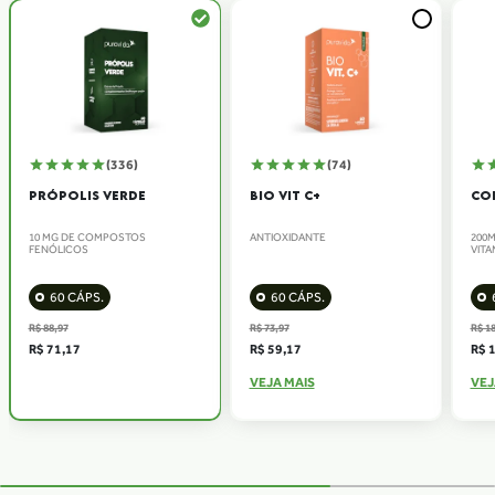
(336)
(74)
PRÓPOLIS VERDE
BIO VIT C+
CO
10 MG DE COMPOSTOS
ANTIOXIDANTE
200M
FENÓLICOS
VITA
60 CÁPS.
60 CÁPS.
R$ 88,97
R$ 73,97
R$ 1
R$ 71,17
R$ 59,17
R$ 
VEJA MAIS
VEJ