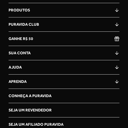
PRODUTOS
★
★
★
★
★
19 Feb 2026
PURAVIDA CLUB
Alex Antonio
"Muito bom!! Sendo em cápsulas, é melhor absorvido"
GANHE R$ 50
SUA CONTA
★
★
★
★
★
AJUDA
12 Feb 2026
Eleonora da Costa Macedo
APRENDA
"Vou experimentar "
CONHEÇA A PURAVIDA
SEJA UM REVENDEDOR
★
★
★
★
★
19 Jun 2026
SEJA UM AFILIADO PURAVIDA
Sonia Dezen