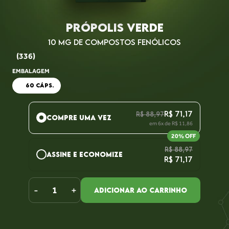
PRÓPOLIS VERDE
10 MG DE COMPOSTOS FENÓLICOS
(336)
EMBALAGEM
60 CÁPS.
R$ 71,17
R$ 88,97
COMPRE UMA VEZ
em 6x de R$ 11,86
20% OFF
R$ 88,97
ASSINE E ECONOMIZE
R$ 71,17
Assine com um clique e cancele quando quiser. Receba
a cada:
-
+
ADICIONAR AO CARRINHO
1 MÊS
2 MESES
3 MESES