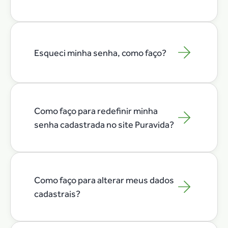
Proteínas
Tudo em Creatina
RELAXAMENTO
Suplementos alimentares
Blue Calm
Esqueci minha senha, como faço?
FOCO E
Tudo em Nutrição Esportiva
CONCENTRAÇÃO
Tudo em Relaxamento
Tudo em Foco e Concentração
ÔMEGA 3
Como faço para redefinir minha
senha cadastrada no site Puravida?
Tudo em Ômega 3
ALIMENTOS
SAUDÁVEIS
Tudo em Alimentos Saudáveis
Como faço para alterar meus dados
cadastrais?