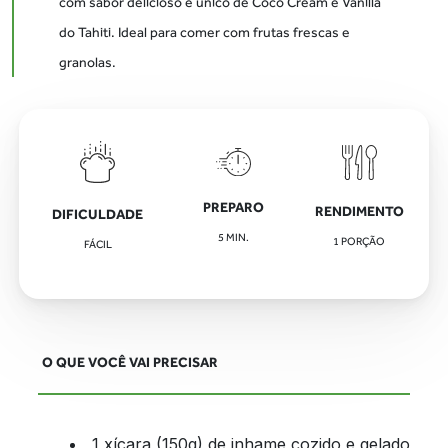
com sabor delicioso e único de Coco Cream e Vanilla
do Tahiti. Ideal para comer com frutas frescas e
granolas.
PREPARO
RENDIMENTO
DIFICULDADE
5
MIN.
1 PORÇÃO
FÁCIL
O QUE VOCÊ VAI PRECISAR
1 xícara (150g) de inhame cozido e gelado