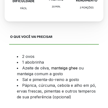
RENDIMENTO
DIFICULDADE
20
MIN.
2 PORÇÕES
FÁCIL
O QUE VOCÊ VAI PRECISAR
2 ovos
1 abobrinha
Azeite de oliva,
manteiga ghee
ou
manteiga comum a gosto
Sal e pimenta-do-reino a gosto
Páprica, cúrcuma, cebola e alho em pó,
ervas frescas, pimentas e outros temperos
de sua preferência (opcional)