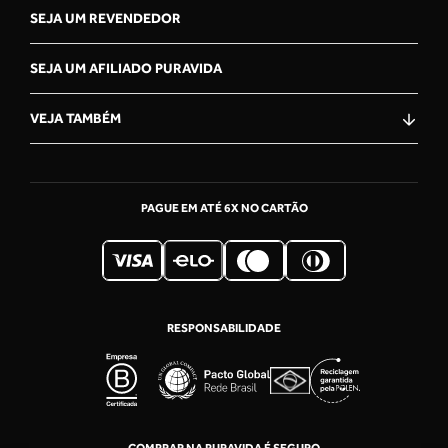
SEJA UM REVENDEDOR
SEJA UM AFILIADO PURAVIDA
VEJA TAMBÉM
OLÁ, VOCÊ ESTÁ NA CENTRAL
DE ATENDiMENTO PURAVIDA!
COMO PODEMOS TE AJUDAR?
PAGUE EM ATÉ 6X NO CARTÃO
RASTREIE SEU PEDIDO
Acompanhe o trajeto da sua encomenda,
passo a passo.
Faq
RESPONSABILIDADE
Encontre rapidamente informações
relacionadas a produtos, ajuda para comprar
no site, meu pedido, frete, etc.
WHATSAPP - (11) 99557-4443