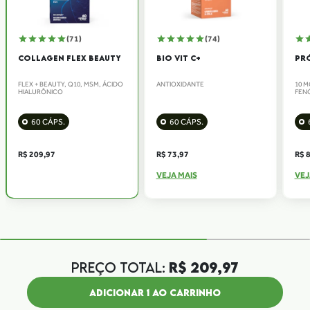
(71)
(74)
COLLAGEN FLEX BEAUTY
BIO VIT C+
PR
FLEX + BEAUTY, Q10, MSM, ÁCIDO
ANTIOXIDANTE
10 
HIALURÔNICO
FEN
60 CÁPS.
60 CÁPS.
R$ 209,97
R$ 73,97
R$ 
VEJA MAIS
VEJ
PREÇO TOTAL:
R$
209,97
ADICIONAR
1
AO CARRINHO