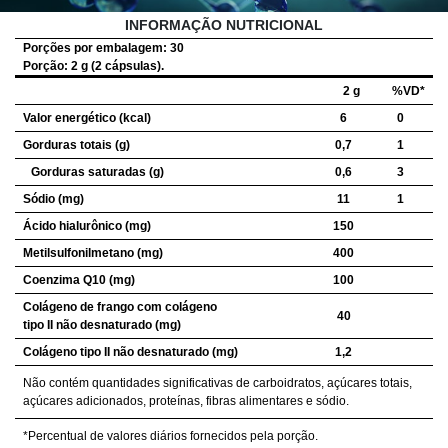
INFORMAÇÃO NUTRICIONAL
Porções por embalagem: 30
Porção: 2 g (2 cápsulas).
2 g
%VD*
Valor energético (kcal)
6
0
Gorduras totais (g)
0,7
1
Gorduras saturadas (g)
0,6
3
Sódio (mg)
11
1
Ácido hialurônico (mg)
150
Metilsulfonilmetano (mg)
400
Coenzima Q10 (mg)
100
Colágeno de frango com colágeno
40
tipo II não desnaturado (mg)
Colágeno tipo II não desnaturado (mg)
1,2
Não contém quantidades significativas de carboidratos, açúcares totais,
açúcares adicionados, proteínas, fibras alimentares e sódio.
*Percentual de valores diários fornecidos pela porção.