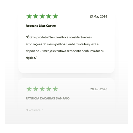
★
★
★
★
★
13 May 2026
Roseane Dias Castro
"Ótimo produto! Senti melhora considerável nas
articulações do meus joelhos. Sentia muita fraqueza e
depois do 2° mes ja levantava sem sentir nenhuma dor ou
rigidez."
★
★
★
★
★
20 Jun 2026
PATRICIA ZACARIAS SAMPAIO
"Excelente!"