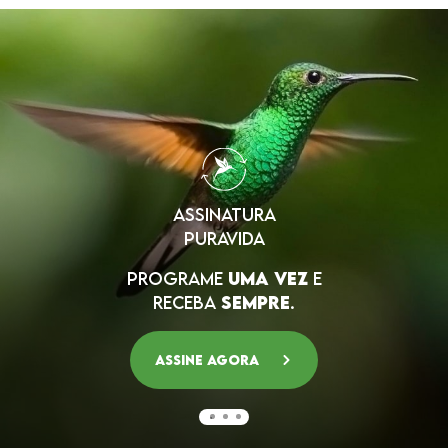
★
★
★
★
★
23 Feb 2026
Noelia del Valle Franco Rondon
"excelente"
★
★
★
★
★
18 Jun 2026
ASSINATURA
PURAVIDA
sandra de almeida fernandes
PROGRAME
UMA VEZ
E
"Sua avaliação foi recebida. Obrigado!"
RECEBA
SEMPRE
.
Assine agora
★
★
★
★
★
13 Jun 2026
Ludimila Pereira Divino