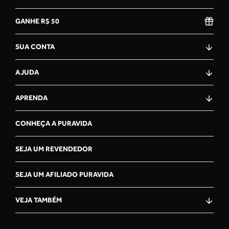
GANHE R$ 50
★
★
★
★
★
19 Jun 2026
SUA CONTA
Adriana Barreto Goncalves De Sousa Lima
"Muito bom "
AJUDA
APRENDA
★
★
★
★
★
28 Jun 2026
CONHEÇA A PURAVIDA
ESMERALDA do Nascimento
SEJA UM REVENDEDOR
"Faço uso desse colágeno a muito tempo. Não quero outro
na minha vida. Recomendo."
SEJA UM AFILIADO PURAVIDA
VEJA TAMBÉM
★
★
★
★
★
12 Jun 2026