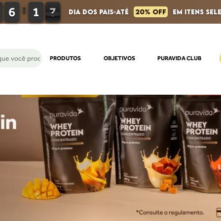
0
0
6
6
2
1
1
6
5
6
dia dos pais
até
20% off
em itens sel
PRODUTOS
OBJETIVOS
PURAVIDA CLUB