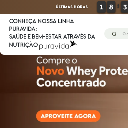
0
0
1
1
0
0
8
8
0
0
3
3
ÚLTIMAS HORAS
CONHEÇA NOSSA LINHA
PURAVIDA:
SAÚDE E BEM-ESTAR ATRAVÉS DA
NUTRIÇÃO