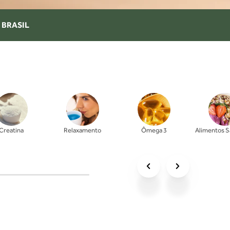
 BRASIL
Creatina
Relaxamento
Ômega 3
Alimentos S