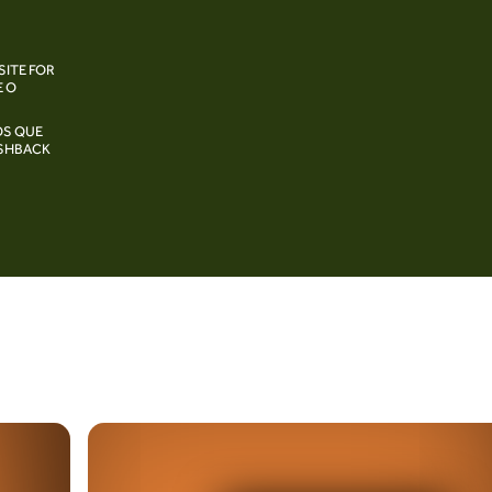
SITE FOR
E O
OS QUE
ASHBACK