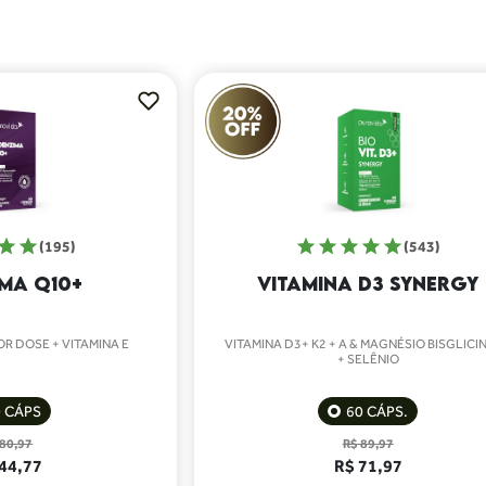
(195)
(543)
MA Q10+
VITAMINA D3 SYNERGY
R DOSE + VITAMINA E
VITAMINA D3+ K2 + A & MAGNÉSIO BISGLICI
+ SELÊNIO
0 CÁPS
60 CÁPS.
180,97
R$ 89,97
44,77
R$ 71,97