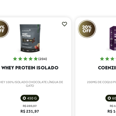
(204)
WHEY PROTEIN ISOLADO
COENZI
HEY 100% ISOLADO CHOCOLATE LÍNGUA DE
200MG DE COQ10 PO
GATO
450 G
6
R$ 289,97
R$ 
R$ 231,97
R$ 1